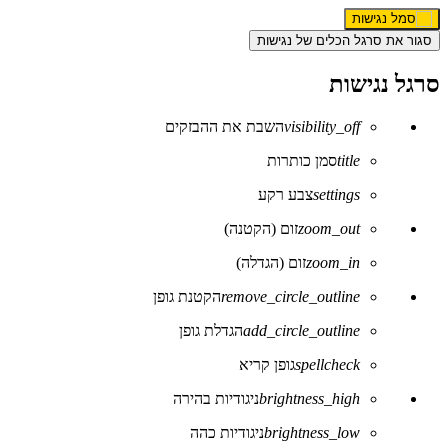
סגור את סרגל הכלים של נגישות
סרגל נגישות
visibility_off
השבת את ההבזקים
title
סמן כותרות
settings
צבע רקע
zoom_out
זום (הקטנה)
zoom_in
זום (הגדלה)
remove_circle_outline
הקטנת גופן
add_circle_outline
הגדלת גופן
spellcheck
גופן קריא
brightness_high
ניגודיות בהירה
brightness_low
ניגודיות כהה