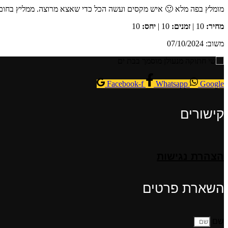
מומלץ בפה מלא 🙂 איש מקסים ועשה הכל כדי שאצא מרוצה. ממליץ בחום!
מחיר:
10 |
זמנים:
10 |
יחס:
10
משוב: 07/10/2024
Facebook-f
Whatsapp
Google
קישורים
הצהרת נגישות
השארת פרטים
שם