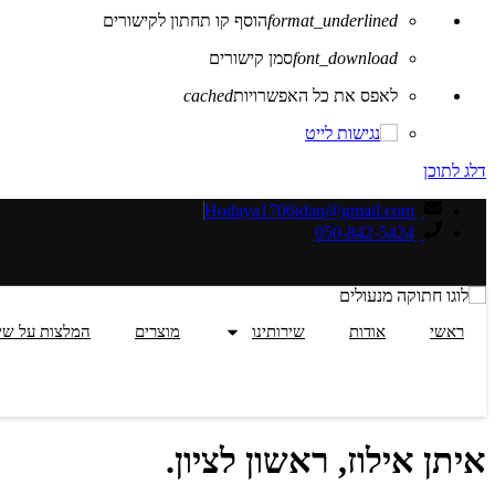
format_underlined
הוסף קו תחתון לקישורים
font_download
סמן קישורים
לאפס את כל האפשרויות
cached
דלג לתוכן
Hodaya1706idan@gmail.com
050-842-5424
ראשי
אודות
שירותינו
מוצרים
המלצות על שי
איתן אילוז, ראשון לציון.