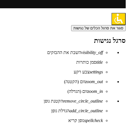
סגור את סרגל הכלים של נגישות
סרגל נגישות
visibility_off
השבת את ההבזקים
title
סמן כותרות
settings
צבע רקע
zoom_out
זום (הקטנה)
zoom_in
זום (הגדלה)
remove_circle_outline
הקטנת גופן
add_circle_outline
הגדלת גופן
spellcheck
גופן קריא