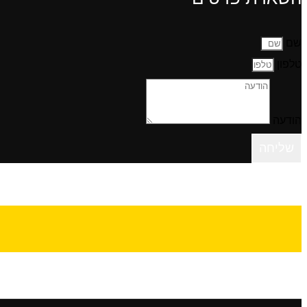
שם
טלפון
הודעה
שליחה